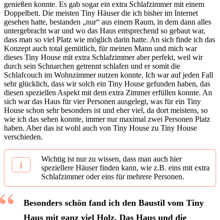
genießen konnte. Es gab sogar ein extra Schlafzimmer mit einem
Doppelbett. Die meisten Tiny Häuser die ich bisher im Internet
gesehen hatte, bestanden „nur“ aus einem Raum, in dem dann alles
untergebracht war und wo das Haus entsprechend so gebaut war,
dass man so viel Platz wie möglich darin hatte. An sich finde ich das
Konzept auch total gemütlich, für meinen Mann und mich war
dieses Tiny House mit extra Schlafzimmer aber perfekt, weil wir
durch sein Schnarchen getrennt schlafen und er somit die
Schlafcouch im Wohnzimmer nutzen konnte. Ich war auf jeden Fall
sehr glücklich, dass wir solch ein Tiny House gefunden haben, das
diesen speziellen Aspekt mit dem extra Zimmer erfüllen konnte. An
sich war das Haus für vier Personen ausgelegt, was für ein Tiny
House schon sehr besonders ist und eher viel, da dort meistens, so
wie ich das sehen konnte, immer nur maximal zwei Personen Platz
haben. Aber das ist wohl auch von Tiny House zu Tiny House
verschieden.
Wichtig ist nur zu wissen, dass man auch hier
speziellere Häuser finden kann, wie z.B. eins mit extra
Schlafzimmer oder eins für mehrere Personen.
Besonders schön fand ich den Baustil vom Tiny
Haus mit ganz viel Holz. Das Haus und die