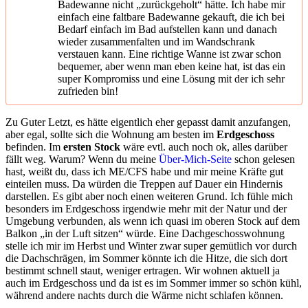
Badewanne nicht „zurückgeholt“ hätte. Ich habe mir
einfach eine faltbare Badewanne gekauft, die ich bei
Bedarf einfach im Bad aufstellen kann und danach
wieder zusammenfalten und im Wandschrank
verstauen kann. Eine richtige Wanne ist zwar schon
bequemer, aber wenn man eben keine hat, ist das ein
super Kompromiss und eine Lösung mit der ich sehr
zufrieden bin!
Zu Guter Letzt, es hätte eigentlich eher gepasst damit anzufangen,
aber egal, sollte sich die Wohnung am besten im
Erdgeschoss
befinden. Im
ersten Stock
wäre evtl. auch noch ok, alles darüber
fällt weg. Warum? Wenn du meine
Über-Mich-Seite
schon gelesen
hast, weißt du, dass ich ME/CFS habe und mir meine Kräfte gut
einteilen muss. Da würden die Treppen auf Dauer ein Hindernis
darstellen. Es gibt aber noch einen weiteren Grund. Ich fühle mich
besonders im Erdgeschoss irgendwie mehr mit der Natur und der
Umgebung verbunden, als wenn ich quasi im oberen Stock auf dem
Balkon „in der Luft sitzen“ würde. Eine Dachgeschosswohnung
stelle ich mir im Herbst und Winter zwar super gemütlich vor durch
die Dachschrägen, im Sommer könnte ich die Hitze, die sich dort
bestimmt schnell staut, weniger ertragen. Wir wohnen aktuell ja
auch im Erdgeschoss und da ist es im Sommer immer so schön kühl,
während andere nachts durch die Wärme nicht schlafen können.