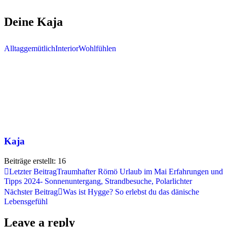
Deine Kaja
Alltag
gemütlich
Interior
Wohlfühlen
Kaja
Beiträge erstellt: 16
Beitragsnavigation
Letzter Beitrag
Traumhafter Römö Urlaub im Mai Erfahrungen und
Tipps 2024- Sonnenuntergang, Strandbesuche, Polarlichter
Nächster Beitrag
Was ist Hygge? So erlebst du das dänische
Lebensgefühl
Leave a reply