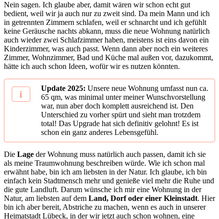
Nein sagen. Ich glaube aber, damit wären wir schon echt gut
bedient, weil wir ja auch nur zu zweit sind. Da mein Mann und ich
in getrennten Zimmern schlafen, weil er schnarcht und ich gefühlt
keine Geräusche nachts abkann, muss die neue Wohnung natürlich
auch wieder zwei Schlafzimmer haben, meistens ist eins davon ein
Kinderzimmer, was auch passt. Wenn dann aber noch ein weiteres
Zimmer, Wohnzimmer, Bad und Küche mal außen vor, dazukommt,
hätte ich auch schon Ideen, wofür wir es nutzen könnten.
Update 2025:
Unsere neue Wohnung umfasst nun ca.
65 qm, was minimal unter meiner Wunschvorstellung
war, nun aber doch komplett ausreichend ist. Den
Unterschied zu vorher spürt und sieht man trotzdem
total! Das Upgrade hat sich definitiv gelohnt! Es ist
schon ein ganz anderes Lebensgefühl.
Die
Lage
der Wohnung muss natürlich auch passen, damit ich sie
als meine Traumwohnung beschreiben würde. Wie ich schon mal
erwähnt habe, bin ich am liebsten in der Natur. Ich glaube, ich bin
einfach kein Stadtmensch mehr und genieße viel mehr die Ruhe und
die gute Landluft. Darum wünsche ich mir eine Wohnung in der
Natur, am liebsten auf dem
Land, Dorf oder einer Kleinstadt
. Hier
bin ich aber bereit, Abstriche zu machen, wenn es auch in unserer
Heimatstadt Lübeck, in der wir jetzt auch schon wohnen, eine