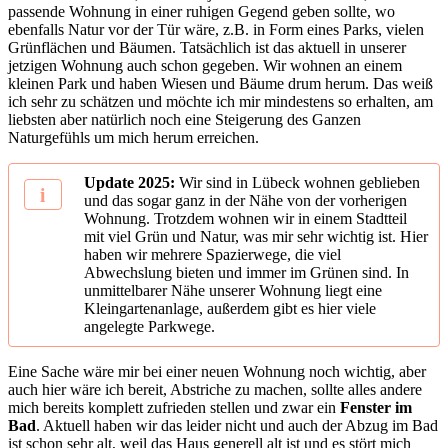
passende Wohnung in einer ruhigen Gegend geben sollte, wo
ebenfalls Natur vor der Tür wäre, z.B. in Form eines Parks, vielen
Grünflächen und Bäumen. Tatsächlich ist das aktuell in unserer
jetzigen Wohnung auch schon gegeben. Wir wohnen an einem
kleinen Park und haben Wiesen und Bäume drum herum. Das weiß
ich sehr zu schätzen und möchte ich mir mindestens so erhalten, am
liebsten aber natürlich noch eine Steigerung des Ganzen
Naturgefühls um mich herum erreichen.
Update 2025:
Wir sind in Lübeck wohnen geblieben
und das sogar ganz in der Nähe von der vorherigen
Wohnung. Trotzdem wohnen wir in einem Stadtteil
mit viel Grün und Natur, was mir sehr wichtig ist. Hier
haben wir mehrere Spazierwege, die viel
Abwechslung bieten und immer im Grünen sind. In
unmittelbarer Nähe unserer Wohnung liegt eine
Kleingartenanlage, außerdem gibt es hier viele
angelegte Parkwege.
Eine Sache wäre mir bei einer neuen Wohnung noch wichtig, aber
auch hier wäre ich bereit, Abstriche zu machen, sollte alles andere
mich bereits komplett zufrieden stellen und zwar ein
Fenster im
Bad
. Aktuell haben wir das leider nicht und auch der Abzug im Bad
ist schon sehr alt, weil das Haus generell alt ist und es stört mich