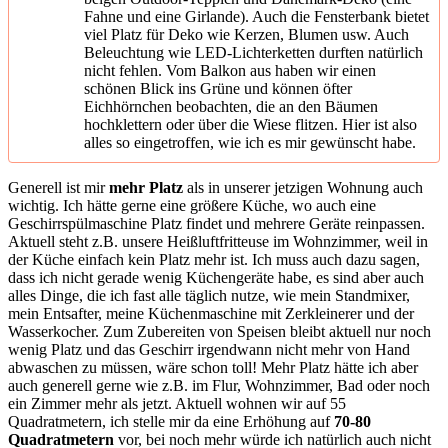
Fahne und eine Girlande). Auch die Fensterbank bietet
viel Platz für Deko wie Kerzen, Blumen usw. Auch
Beleuchtung wie LED-Lichterketten durften natürlich
nicht fehlen. Vom Balkon aus haben wir einen
schönen Blick ins Grüne und können öfter
Eichhörnchen beobachten, die an den Bäumen
hochklettern oder über die Wiese flitzen. Hier ist also
alles so eingetroffen, wie ich es mir gewünscht habe.
Generell ist mir
mehr Platz
als in unserer jetzigen Wohnung auch
wichtig. Ich hätte gerne eine größere Küche, wo auch eine
Geschirrspülmaschine Platz findet und mehrere Geräte reinpassen.
Aktuell steht z.B. unsere Heißluftfritteuse im Wohnzimmer, weil in
der Küche einfach kein Platz mehr ist. Ich muss auch dazu sagen,
dass ich nicht gerade wenig Küchengeräte habe, es sind aber auch
alles Dinge, die ich fast alle täglich nutze, wie mein Standmixer,
mein Entsafter, meine Küchenmaschine mit Zerkleinerer und der
Wasserkocher. Zum Zubereiten von Speisen bleibt aktuell nur noch
wenig Platz und das Geschirr irgendwann nicht mehr von Hand
abwaschen zu müssen, wäre schon toll! Mehr Platz hätte ich aber
auch generell gerne wie z.B. im Flur, Wohnzimmer, Bad oder noch
ein Zimmer mehr als jetzt. Aktuell wohnen wir auf 55
Quadratmetern, ich stelle mir da eine Erhöhung auf
70-80
Quadratmetern
vor, bei noch mehr würde ich natürlich auch nicht