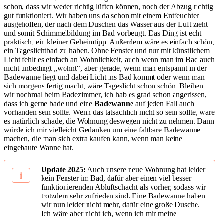
schon, dass wir weder richtig lüften können, noch der Abzug richtig
gut funktioniert. Wir haben uns da schon mit einem Entfeuchter
ausgeholfen, der nach dem Duschen das Wasser aus der Luft zieht
und somit Schimmelbildung im Bad vorbeugt. Das Ding ist echt
praktisch, ein kleiner Geheimtipp. Außerdem wäre es einfach schön,
ein Tageslichtbad zu haben. Ohne Fenster und nur mit künstlichem
Licht fehlt es einfach an Wohnlichkeit, auch wenn man im Bad auch
nicht unbedingt „wohnt“, aber gerade, wenn man entspannt in der
Badewanne liegt und dabei Licht ins Bad kommt oder wenn man
sich morgens fertig macht, wäre Tageslicht schon schön. Bleiben
wir nochmal beim Badezimmer, ich hab es grad schon angerissen,
dass ich gerne bade und eine
Badewanne
auf jeden Fall auch
vorhanden sein sollte. Wenn das tatsächlich nicht so sein sollte, wäre
es natürlich schade, die Wohnung deswegen nicht zu nehmen. Dann
würde ich mir vielleicht Gedanken um eine faltbare Badewanne
machen, die man sich extra kaufen kann, wenn man keine
eingebaute Wanne hat.
Update 2025:
Auch unsere neue Wohnung hat leider
kein Fenster im Bad, dafür aber einen viel besser
funktionierenden Abluftschacht als vorher, sodass wir
trotzdem sehr zufrieden sind. Eine Badewanne haben
wir nun leider nicht mehr, dafür eine große Dusche.
Ich wäre aber nicht ich, wenn ich mir meine