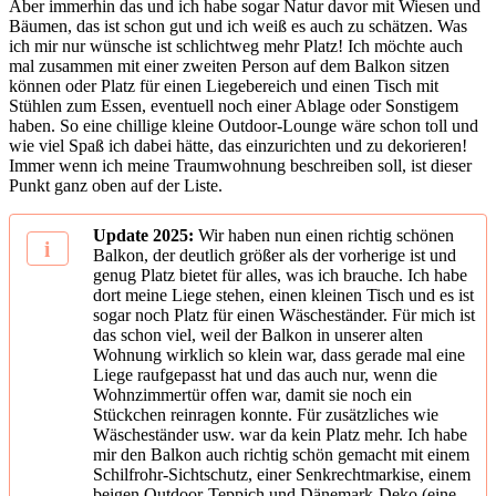
Aber immerhin das und ich habe sogar Natur davor mit Wiesen und
Bäumen, das ist schon gut und ich weiß es auch zu schätzen. Was
ich mir nur wünsche ist schlichtweg mehr Platz! Ich möchte auch
mal zusammen mit einer zweiten Person auf dem Balkon sitzen
können oder Platz für einen Liegebereich und einen Tisch mit
Stühlen zum Essen, eventuell noch einer Ablage oder Sonstigem
haben. So eine chillige kleine Outdoor-Lounge wäre schon toll und
wie viel Spaß ich dabei hätte, das einzurichten und zu dekorieren!
Immer wenn ich meine Traumwohnung beschreiben soll, ist dieser
Punkt ganz oben auf der Liste.
Update 2025:
Wir haben nun einen richtig schönen
Balkon, der deutlich größer als der vorherige ist und
genug Platz bietet für alles, was ich brauche. Ich habe
dort meine Liege stehen, einen kleinen Tisch und es ist
sogar noch Platz für einen Wäscheständer. Für mich ist
das schon viel, weil der Balkon in unserer alten
Wohnung wirklich so klein war, dass gerade mal eine
Liege raufgepasst hat und das auch nur, wenn die
Wohnzimmertür offen war, damit sie noch ein
Stückchen reinragen konnte. Für zusätzliches wie
Wäscheständer usw. war da kein Platz mehr. Ich habe
mir den Balkon auch richtig schön gemacht mit einem
Schilfrohr-Sichtschutz, einer Senkrechtmarkise, einem
beigen Outdoor-Teppich und Dänemark-Deko (eine